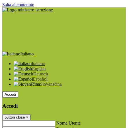
Salta al contenuto
Italiano
Italiano
English
Deutsch
Español
Slovenščina
Accedi
Accedi
button close
×
Nome Utente