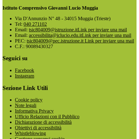
Istituto Comprensivo Giovanni Lucio Muggia
Via D'Annunzio N° 48 - 34015 Muggia (Trieste)
Tel:
040 271102
Email:
tsic804009@istruzione.it
Link per inviare una mail
Email:
accessibilita@iclucio.edu.it
Link per inviare una mail
PEC:
tsic804009@pec.istruzione.it
Link per inviare una mail
C.F.: 90089430327
Seguici su
Facebook
Instagram
Sezione Link Utili
Cookie policy
Note legali
Informativa Privacy
Ufficio Relazioni con il Pubblico
Dichiarazione di accessibilità
Obiettivi di accessibilità
Whistleblowing
Gestione consensi cookie