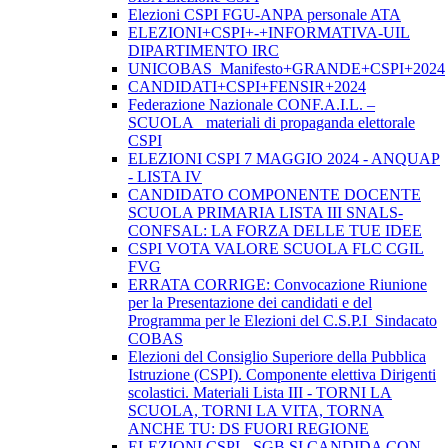
Elezioni CSPI FGU-ANPA personale ATA
ELEZIONI+CSPI+-+INFORMATIVA-UIL
DIPARTIMENTO IRC
UNICOBAS_Manifesto+GRANDE+CSPI+2024
CANDIDATI+CSPI+FENSIR+2024
Federazione Nazionale CONF.A.I.L. –
SCUOLA_ materiali di propaganda elettorale
CSPI
ELEZIONI CSPI 7 MAGGIO 2024 - ANQUAP
- LISTA IV
CANDIDATO COMPONENTE DOCENTE
SCUOLA PRIMARIA LISTA III SNALS-
CONFSAL: LA FORZA DELLE TUE IDEE
CSPI VOTA VALORE SCUOLA FLC CGIL
FVG
ERRATA CORRIGE: Convocazione Riunione
per la Presentazione dei candidati e del
Programma per le Elezioni del C.S.P.I_Sindacato
COBAS
Elezioni del Consiglio Superiore della Pubblica
Istruzione (CSPI). Componente elettiva Dirigenti
scolastici. Materiali Lista III - TORNI LA
SCUOLA, TORNI LA VITA, TORNA
ANCHE TU: DS FUORI REGIONE
ELEZIONI CSPI - SGB SI CANDIDA CON