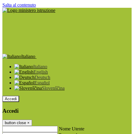
Salta al contenuto
Italiano
Italiano
English
Deutsch
Español
Slovenščina
Accedi
Accedi
button close
×
Nome Utente