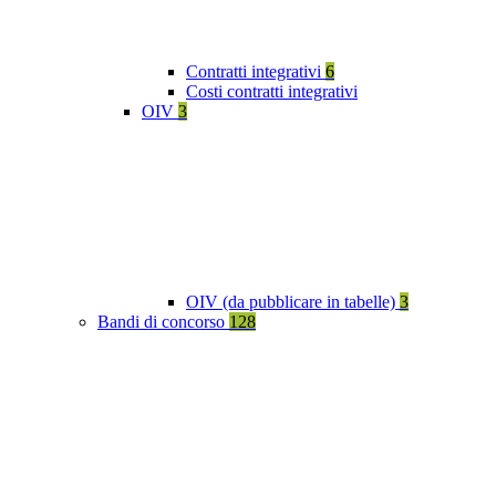
Contratti integrativi
6
Costi contratti integrativi
OIV
3
OIV (da pubblicare in tabelle)
3
Bandi di concorso
128