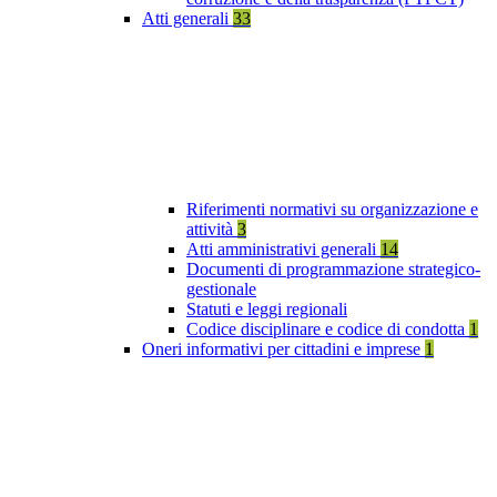
Atti generali
33
Riferimenti normativi su organizzazione e
attività
3
Atti amministrativi generali
14
Documenti di programmazione strategico-
gestionale
Statuti e leggi regionali
Codice disciplinare e codice di condotta
1
Oneri informativi per cittadini e imprese
1