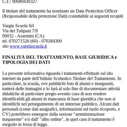
C.F.: 90089430327
Il titolare del trattamento ha nominato un Data Protection Officer
(Responsabile della protezione Dati) contattabile ai seguenti recapiti
Vargiu Scuola Srl
Via dei Tulipani 7/9
09032 - Assemini (CA)
tel. 070271526 (60) - 070284300
sito
www.vargiuscuola.it
FINALITÀ DEL TRATTAMENTO, BASE GIURIDICA e
TIPOLOGIA DEI DATI
La presente informativa riguarda i trattamenti effettuati sul sito
internet da parte dell’Istituto Scolastico Titolare del Trattamento. In
particolare, la scuola, ove pubblichi foto di alunni e insegnanti,
tratterà delle immagini e lo farà al solo fine di documentare attività
didattiche di particolare pregio avendo cura di non rendere
identificabili gli alunni in mancanza di base giuridica che non si
identifichi nel perseguimento di un interesse pubblico. Alcuni dati
personali (come dati anagrafici, informazioni sul ruolo ricoperto, e
CV) potrebbero emergere dalla sezione "amministrazione
trasparente" e/o dall' "albo online", in quel caso il trattamento è
eseguito in forza di legge.