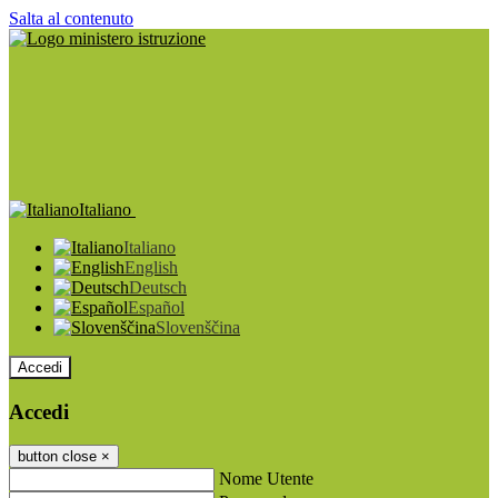
Salta al contenuto
Italiano
Italiano
English
Deutsch
Español
Slovenščina
Accedi
Accedi
button close
×
Nome Utente