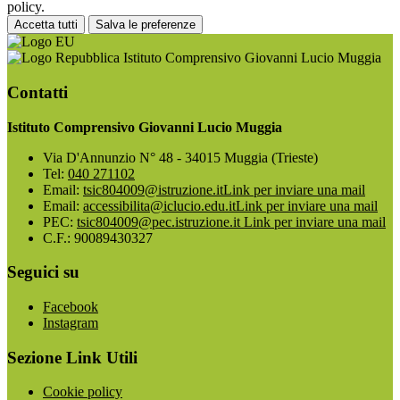
policy.
Accetta tutti
Salva le preferenze
Istituto Comprensivo Giovanni Lucio Muggia
Contatti
Istituto Comprensivo Giovanni Lucio Muggia
Via D'Annunzio N° 48 - 34015 Muggia (Trieste)
Tel:
040 271102
Email:
tsic804009@istruzione.it
Link per inviare una mail
Email:
accessibilita@iclucio.edu.it
Link per inviare una mail
PEC:
tsic804009@pec.istruzione.it
Link per inviare una mail
C.F.: 90089430327
Seguici su
Facebook
Instagram
Sezione Link Utili
Cookie policy