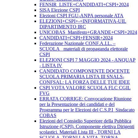
FENSIR_LISTE+CANDIDATI+CSPI+2024
SISA Elezione CSPI
Elezioni CSPI FGU-ANPA personale ATA
ELEZIONI+CSPI+-+INFORMATIVA-UIL
DIPARTIMENTO IRC
UNICOBAS_Manifesto+GRANDE+CSPI+2024
CANDIDATI+CSPI+FENSIR+2024
Federazione Nazionale CONF.A.I.L. –
SCUOLA_ materiali di propaganda elettorale
CSPI
ELEZIONI CSPI 7 MAGGIO 2024 - ANQUAP
- LISTA IV
CANDIDATO COMPONENTE DOCENTE
SCUOLA PRIMARIA LISTA III SNALS-
CONFSAL: LA FORZA DELLE TUE IDEE
CSPI VOTA VALORE SCUOLA FLC CGIL
FVG
ERRATA CORRIGE: Convocazione Riunione
per la Presentazione dei candidati e del
Programma per le Elezioni del C.S.P.I_Sindacato
COBAS
Elezioni del Consiglio Superiore della Pubblica
Istruzione (CSPI). Componente elettiva Dirigenti
scolastici. Materiali Lista III - TORNI LA
SCUOLA, TORNI LA VITA, TORNA