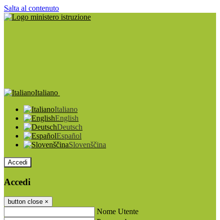
Salta al contenuto
Italiano
Italiano
English
Deutsch
Español
Slovenščina
Accedi
Accedi
button close
×
Nome Utente