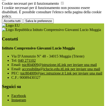
Cookie necessari per il funzionamento
I cookie necessari per il funzionamento non possono essere
disabilitati. È possibile consultare l'elenco nella pagina della cookie
policy.
Accetta tutti
Salva le preferenze
Istituto Comprensivo Giovanni Lucio Muggia
Contatti
Istituto Comprensivo Giovanni Lucio Muggia
Via D'Annunzio N° 48 - 34015 Muggia (Trieste)
Tel:
040 271102
Email:
tsic804009@istruzione.it
Link per inviare una mail
Email:
accessibilita@iclucio.edu.it
Link per inviare una mail
PEC:
tsic804009@pec.istruzione.it
Link per inviare una mail
C.F.: 90089430327
Seguici su
Facebook
Instagram