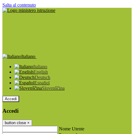
Salta al contenuto
Italiano
Italiano
English
Deutsch
Español
Slovenščina
Accedi
Accedi
button close
×
Nome Utente