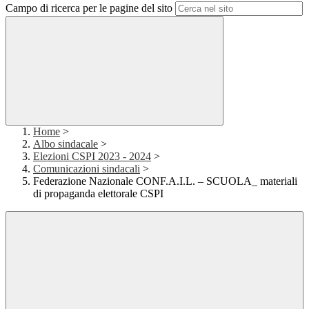
Campo di ricerca per le pagine del sito
Home
>
Albo sindacale
>
Elezioni CSPI 2023 - 2024
>
Comunicazioni sindacali
>
Federazione Nazionale CONF.A.I.L. – SCUOLA_ materiali
di propaganda elettorale CSPI