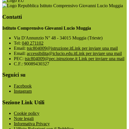
Istituto Comprensivo Giovanni Lucio Muggia
Contatti
Istituto Comprensivo Giovanni Lucio Muggia
Via D'Annunzio N° 48 - 34015 Muggia (Trieste)
Tel:
040 271102
Email:
tsic804009@istruzione.it
Link per inviare una mail
Email:
accessibilita@iclucio.edu.it
Link per inviare una mail
PEC:
tsic804009@pec.istruzione.it
Link per inviare una mail
C.F.: 90089430327
Seguici su
Facebook
Instagram
Sezione Link Utili
Cookie policy
Note legali
Informativa Privacy
Ufficio Relazioni con il Pubblico