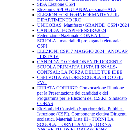
SISA Elezione CSPI
Elezioni CSPI FGU-ANPA personale ATA
ELEZIONI+CSPI+-+INFORMATIVA-UIL
DIPARTIMENTO IRC
UNICOBAS_Manifesto+GRANDE+CSPI+2024
CANDIDATI+CSPI+FENSIR+2024
Federazione Nazionale CONF.A.I.L. –
SCUOLA_ materiali di propaganda elettorale
CSPI
ELEZIONI CSPI 7 MAGGIO 2024 - ANQUAP
- LISTA IV
CANDIDATO COMPONENTE DOCENTE
SCUOLA PRIMARIA LISTA III SNALS-
CONFSAL: LA FORZA DELLE TUE IDEE
CSPI VOTA VALORE SCUOLA FLC CGIL
FVG
ERRATA CORRIGE: Convocazione Riunione
per la Presentazione dei candidati e del
Programma per le Elezioni del C.S.P.I_Sindacato
COBAS
Elezioni del Consiglio Superiore della Pubblica
Istruzione (CSPI). Componente elettiva Dirigenti
scolastici. Materiali Lista III - TORNI LA
SCUOLA, TORNI LA VITA, TORNA
ANCHE TU: DS FUORI REGIONE