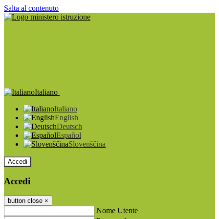
Salta al contenuto
Italiano
Italiano
English
Deutsch
Español
Slovenščina
Accedi
Accedi
button close
×
Nome Utente