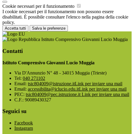
Cookie necessari per il funzionamento
I cookie necessari per il funzionamento non possono essere
disabilitati. È possibile consultare l'elenco nella pagina della cookie
policy.
Accetta tutti
Salva le preferenze
Istituto Comprensivo Giovanni Lucio Muggia
Contatti
Istituto Comprensivo Giovanni Lucio Muggia
Via D'Annunzio N° 48 - 34015 Muggia (Trieste)
Tel:
040 271102
Email:
tsic804009@istruzione.it
Link per inviare una mail
Email:
accessibilita@iclucio.edu.it
Link per inviare una mail
PEC:
tsic804009@pec.istruzione.it
Link per inviare una mail
C.F.: 90089430327
Seguici su
Facebook
Instagram