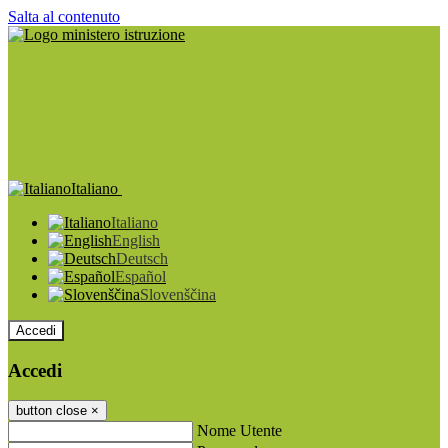
Salta al contenuto
Italiano
Italiano
English
Deutsch
Español
Slovenščina
Accedi
Accedi
button close
×
Nome Utente