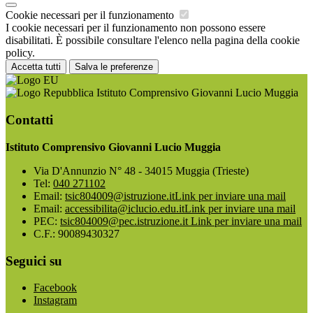
Cookie necessari per il funzionamento
I cookie necessari per il funzionamento non possono essere
disabilitati. È possibile consultare l'elenco nella pagina della cookie
policy.
Accetta tutti
Salva le preferenze
Istituto Comprensivo Giovanni Lucio Muggia
Contatti
Istituto Comprensivo Giovanni Lucio Muggia
Via D'Annunzio N° 48 - 34015 Muggia (Trieste)
Tel:
040 271102
Email:
tsic804009@istruzione.it
Link per inviare una mail
Email:
accessibilita@iclucio.edu.it
Link per inviare una mail
PEC:
tsic804009@pec.istruzione.it
Link per inviare una mail
C.F.: 90089430327
Seguici su
Facebook
Instagram