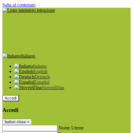
Salta al contenuto
Italiano
Italiano
English
Deutsch
Español
Slovenščina
Accedi
Accedi
button close
×
Nome Utente