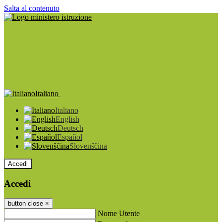
Salta al contenuto
Italiano
Italiano
English
Deutsch
Español
Slovenščina
Accedi
Accedi
button close
×
Nome Utente