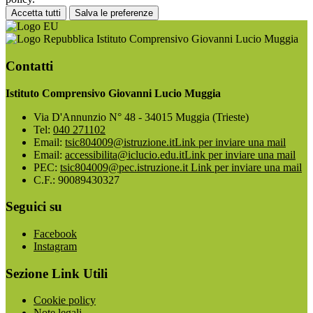
Accetta tutti
Salva le preferenze
Istituto Comprensivo Giovanni Lucio Muggia
Contatti
Istituto Comprensivo Giovanni Lucio Muggia
Via D'Annunzio N° 48 - 34015 Muggia (Trieste)
Tel:
040 271102
Email:
tsic804009@istruzione.it
Link per inviare una mail
Email:
accessibilita@iclucio.edu.it
Link per inviare una mail
PEC:
tsic804009@pec.istruzione.it
Link per inviare una mail
C.F.: 90089430327
Seguici su
Facebook
Instagram
Sezione Link Utili
Cookie policy
Note legali