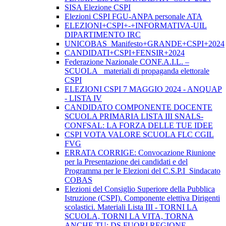
SISA Elezione CSPI
Elezioni CSPI FGU-ANPA personale ATA
ELEZIONI+CSPI+-+INFORMATIVA-UIL
DIPARTIMENTO IRC
UNICOBAS_Manifesto+GRANDE+CSPI+2024
CANDIDATI+CSPI+FENSIR+2024
Federazione Nazionale CONF.A.I.L. –
SCUOLA_ materiali di propaganda elettorale
CSPI
ELEZIONI CSPI 7 MAGGIO 2024 - ANQUAP
- LISTA IV
CANDIDATO COMPONENTE DOCENTE
SCUOLA PRIMARIA LISTA III SNALS-
CONFSAL: LA FORZA DELLE TUE IDEE
CSPI VOTA VALORE SCUOLA FLC CGIL
FVG
ERRATA CORRIGE: Convocazione Riunione
per la Presentazione dei candidati e del
Programma per le Elezioni del C.S.P.I_Sindacato
COBAS
Elezioni del Consiglio Superiore della Pubblica
Istruzione (CSPI). Componente elettiva Dirigenti
scolastici. Materiali Lista III - TORNI LA
SCUOLA, TORNI LA VITA, TORNA
ANCHE TU: DS FUORI REGIONE