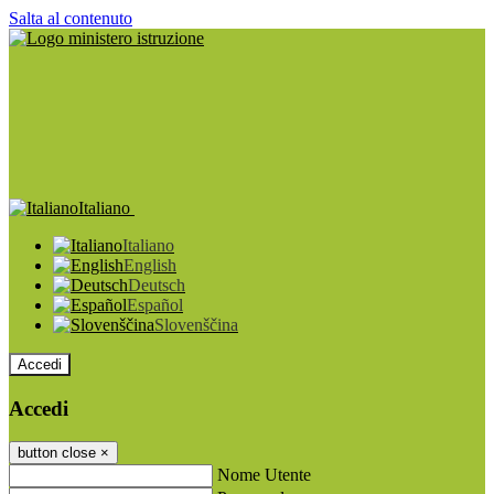
Salta al contenuto
Italiano
Italiano
English
Deutsch
Español
Slovenščina
Accedi
Accedi
button close
×
Nome Utente