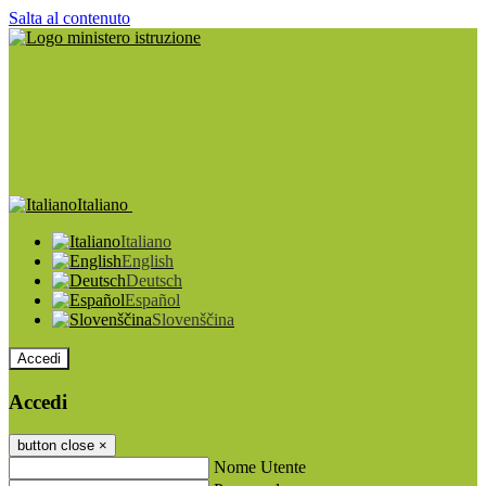
Salta al contenuto
Italiano
Italiano
English
Deutsch
Español
Slovenščina
Accedi
Accedi
button close
×
Nome Utente