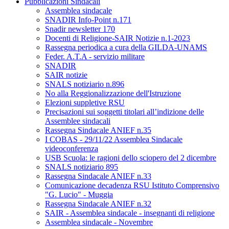
Pubblicazioni Sindacali
Assemblea sindacale
SNADIR Info-Point n.171
Snadir newsletter 170
Docenti di Religione-SAIR Notizie n.1-2023
Rassegna periodica a cura della GILDA-UNAMS
Feder. A.T.A - servizio militare
SNADIR
SAIR notizie
SNALS notiziario n.896
No alla Reggionalizzazione dell'Istruzione
Elezioni suppletive RSU
Precisazioni sui soggetti titolari all’indizione delle
Assemblee sindacali
Rassegna Sindacale ANIEF n.35
I COBAS - 29/11/22 Assemblea Sindacale
videoconferenza
USB Scuola: le ragioni dello sciopero del 2 dicembre
SNALS notiziario 895
Rassegna Sindacale ANIEF n.33
Comunicazione decadenza RSU Istituto Comprensivo
"G. Lucio" - Muggia
Rassegna Sindacale ANIEF n.32
SAIR - Assemblea sindacale - insegnanti di religione
Assemblea sindacale - Novembre