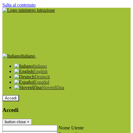
Salta al contenuto
Italiano
Italiano
English
Deutsch
Español
Slovenščina
Accedi
Accedi
button close
×
Nome Utente