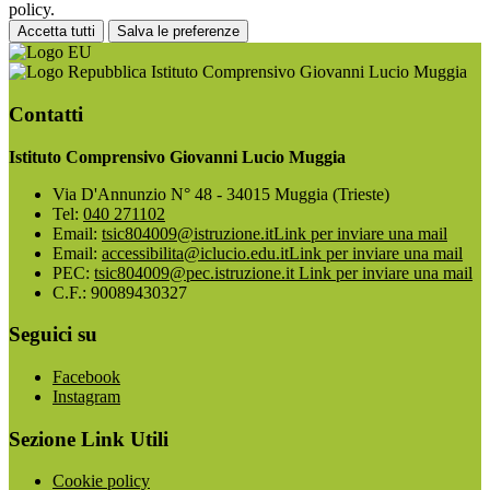
policy.
Accetta tutti
Salva le preferenze
Istituto Comprensivo Giovanni Lucio Muggia
Contatti
Istituto Comprensivo Giovanni Lucio Muggia
Via D'Annunzio N° 48 - 34015 Muggia (Trieste)
Tel:
040 271102
Email:
tsic804009@istruzione.it
Link per inviare una mail
Email:
accessibilita@iclucio.edu.it
Link per inviare una mail
PEC:
tsic804009@pec.istruzione.it
Link per inviare una mail
C.F.: 90089430327
Seguici su
Facebook
Instagram
Sezione Link Utili
Cookie policy