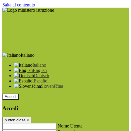
Salta al contenuto
Italiano
Italiano
English
Deutsch
Español
Slovenščina
Accedi
Accedi
button close
×
Nome Utente