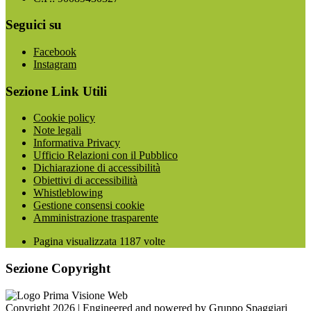
Seguici su
Facebook
Instagram
Sezione Link Utili
Cookie policy
Note legali
Informativa Privacy
Ufficio Relazioni con il Pubblico
Dichiarazione di accessibilità
Obiettivi di accessibilità
Whistleblowing
Gestione consensi cookie
Amministrazione trasparente
Pagina visualizzata
1187
volte
Sezione Copyright
Copyright 2026 | Engineered and powered by Gruppo Spaggiari