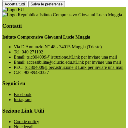
Accetta tutti
Salva le preferenze
Istituto Comprensivo Giovanni Lucio Muggia
Contatti
Istituto Comprensivo Giovanni Lucio Muggia
Via D'Annunzio N° 48 - 34015 Muggia (Trieste)
Tel:
040 271102
Email:
tsic804009@istruzione.it
Link per inviare una mail
Email:
accessibilita@iclucio.edu.it
Link per inviare una mail
PEC:
tsic804009@pec.istruzione.it
Link per inviare una mail
C.F.: 90089430327
Seguici su
Facebook
Instagram
Sezione Link Utili
Cookie policy
Note legali