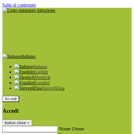
Salta al contenuto
Italiano
Italiano
English
Deutsch
Español
Slovenščina
Accedi
Accedi
button close
×
Nome Utente