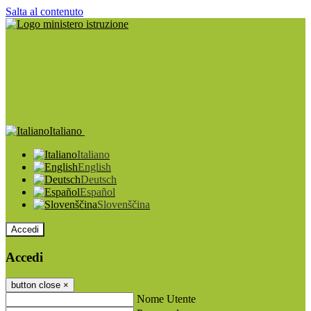
Salta al contenuto
Italiano
Italiano
English
Deutsch
Español
Slovenščina
Accedi
Accedi
button close
×
Nome Utente