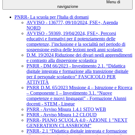
Menu di
navigazione
PNRR- La scuola per l'Italia di domani
AVVISO - 136777, 09/10/2024, FSE+, Agenda
NORD
AVVISO - 59369, 19/04/2024, FSE+, Percorsi
educativi e formativi per il potenziamento delle
competenze, l’inclusione e la socialità nel periodo di
sospensione estiva delle lezioni negli anni scolastic
D.M. 19/2024 Riduzione dei divari negli apprendimenti
e contrasto alla dispersione scolastica
PNRR - DM 66/2023 - Investimento 2.1. “Didattica
digitale integrata e formazione alla transizione digitale
per il personale scolastico” FASCICOLO PER
ATTIVITÀ
PNRR D.M. 65/2023 Missione 4 – Istruzione e Ricerca
– Componente 1 – Investimento 3.1. “Nuove
competenze e nuovi linguaggi” - Formazione Alunni
docenti - STEM - Lingue
PNRR - Avviso Misura 1.4.1 SITO WEB
PNRR - Avviso Misura 1.2 CLOUD
PNRR- PIANO SCUOLA 4.0 - AZIONE 1 "NEXT
GENERATION CLASSROOM”
PNRR- 2.1 “Didattica digitale integrata e formazione