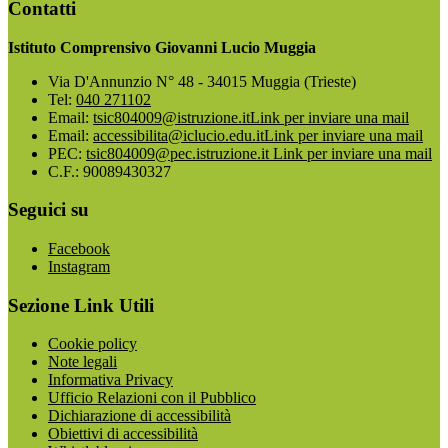
Contatti
Istituto Comprensivo Giovanni Lucio Muggia
Via D'Annunzio N° 48 - 34015 Muggia (Trieste)
Tel:
040 271102
Email:
tsic804009@istruzione.it
Link per inviare una mail
Email:
accessibilita@iclucio.edu.it
Link per inviare una mail
PEC:
tsic804009@pec.istruzione.it
Link per inviare una mail
C.F.: 90089430327
Seguici su
Facebook
Instagram
Sezione Link Utili
Cookie policy
Note legali
Informativa Privacy
Ufficio Relazioni con il Pubblico
Dichiarazione di accessibilità
Obiettivi di accessibilità