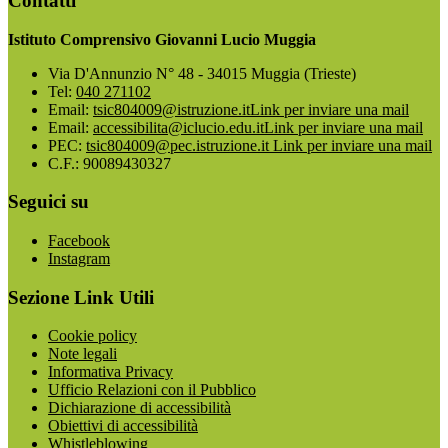
Contatti
Istituto Comprensivo Giovanni Lucio Muggia
Via D'Annunzio N° 48 - 34015 Muggia (Trieste)
Tel:
040 271102
Email:
tsic804009@istruzione.it
Link per inviare una mail
Email:
accessibilita@iclucio.edu.it
Link per inviare una mail
PEC:
tsic804009@pec.istruzione.it
Link per inviare una mail
C.F.: 90089430327
Seguici su
Facebook
Instagram
Sezione Link Utili
Cookie policy
Note legali
Informativa Privacy
Ufficio Relazioni con il Pubblico
Dichiarazione di accessibilità
Obiettivi di accessibilità
Whistleblowing