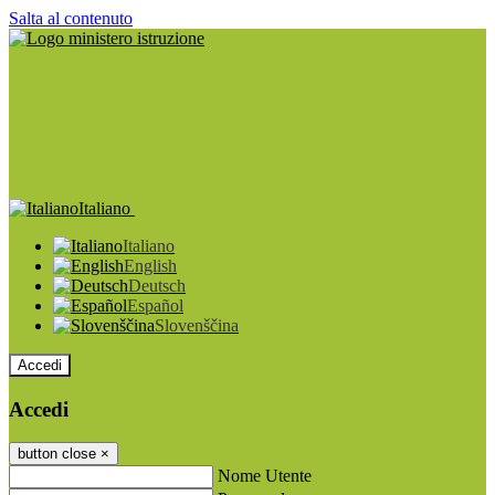
Salta al contenuto
Italiano
Italiano
English
Deutsch
Español
Slovenščina
Accedi
Accedi
button close
×
Nome Utente