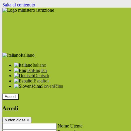
Salta al contenuto
Italiano
Italiano
English
Deutsch
Español
Slovenščina
Accedi
Accedi
button close
×
Nome Utente