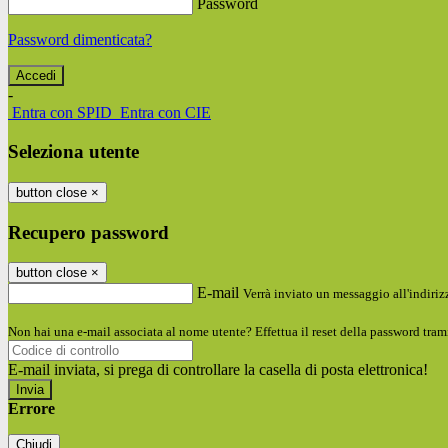
Password
Password dimenticata?
-
Entra con SPID
Entra con CIE
Seleziona utente
button close
×
Recupero password
button close
×
E-mail
Verrà inviato un messaggio all'indirizz
Non hai una e-mail associata al nome utente? Effettua il reset della password tram
E-mail inviata, si prega di controllare la casella di posta elettronica!
Errore
Chiudi