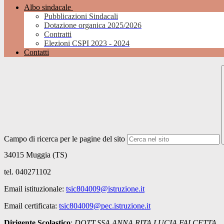
Albo sindacale
Pubblicazioni Sindacali
Dotazione organica 2025/2026
Contratti
Elezioni CSPI 2023 - 2024
Contatti
Campo di ricerca per le pagine del sito
34015 Muggia (TS)
tel. 040271102
Email istituzionale:
tsic804009@istruzione.it
Email certificata:
tsic804009@pec.istruzione.it
Dirigente Scolastico
:
DOTT.SSA ANNA RITA LUCIA FALCETTA