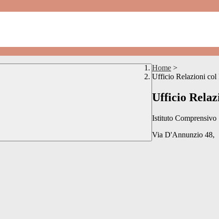
Home
>
Ufficio Relazioni col
Ufficio Relaz
Istituto Comprensivo
Via D'Annunzio 48,