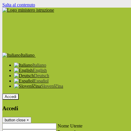
Salta al contenuto
Italiano
Italiano
English
Deutsch
Español
Slovenščina
Accedi
Accedi
button close
×
Nome Utente