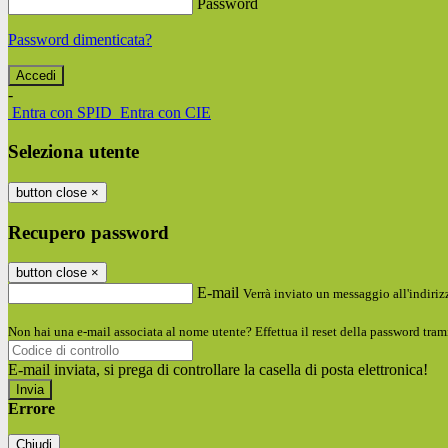
Password
Password dimenticata?
-
Entra con SPID
Entra con CIE
Seleziona utente
button close
×
Recupero password
button close
×
E-mail
Verrà inviato un messaggio all'indirizz
Non hai una e-mail associata al nome utente? Effettua il reset della password tram
E-mail inviata, si prega di controllare la casella di posta elettronica!
Errore
Chiudi