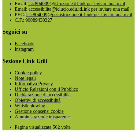
Email:
tsic804009@istruzione.it
Link per inviare una mail
Email:
accessibilita@iclucio.edu.it
Link per inviare una mail
PEC:
tsic804009@pec.istruzione.it
Link per inviare una mail
C.F.: 90089430327
Seguici su
Facebook
Instagram
Sezione Link Utili
Cookie policy
Note legali
Informativa Privacy
Ufficio Relazioni con il Pubblico
Dichiarazione di accessibilità
Obiettivi di accessibilità
Whistleblowing
Gestione consensi cookie
Amministrazione trasparente
Pagina visualizzata
562
volte