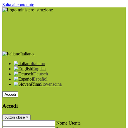
Salta al contenuto
Italiano
Italiano
English
Deutsch
Español
Slovenščina
Accedi
Accedi
button close
×
Nome Utente