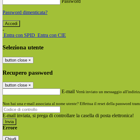
Password
Password dimenticata?
-
Entra con SPID
Entra con CIE
Seleziona utente
button close
×
Recupero password
button close
×
E-mail
Verrà inviato un messaggio all'indirizz
Non hai una e-mail associata al nome utente? Effettua il reset della password tram
E-mail inviata, si prega di controllare la casella di posta elettronica!
Errore
Chiudi