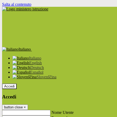
Salta al contenuto
Italiano
Italiano
English
Deutsch
Español
Slovenščina
Accedi
Accedi
button close
×
Nome Utente