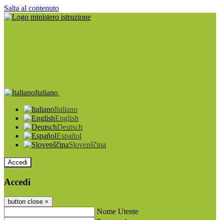
Salta al contenuto
Italiano
Italiano
English
Deutsch
Español
Slovenščina
Accedi
Accedi
button close
×
Nome Utente