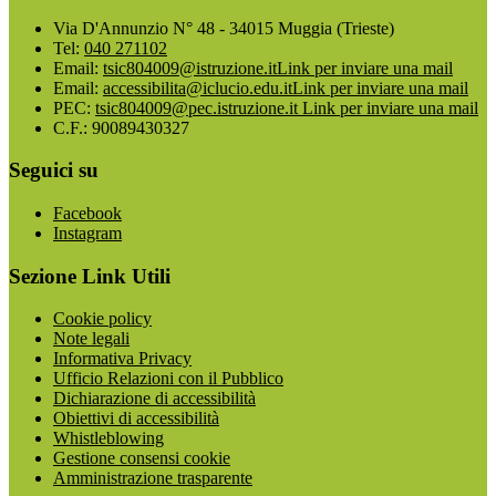
Via D'Annunzio N° 48 - 34015 Muggia (Trieste)
Tel:
040 271102
Email:
tsic804009@istruzione.it
Link per inviare una mail
Email:
accessibilita@iclucio.edu.it
Link per inviare una mail
PEC:
tsic804009@pec.istruzione.it
Link per inviare una mail
C.F.: 90089430327
Seguici su
Facebook
Instagram
Sezione Link Utili
Cookie policy
Note legali
Informativa Privacy
Ufficio Relazioni con il Pubblico
Dichiarazione di accessibilità
Obiettivi di accessibilità
Whistleblowing
Gestione consensi cookie
Amministrazione trasparente