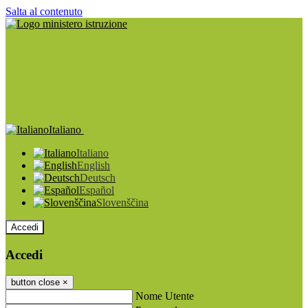
Salta al contenuto
Italiano
Italiano
English
Deutsch
Español
Slovenščina
Accedi
Accedi
button close
×
Nome Utente