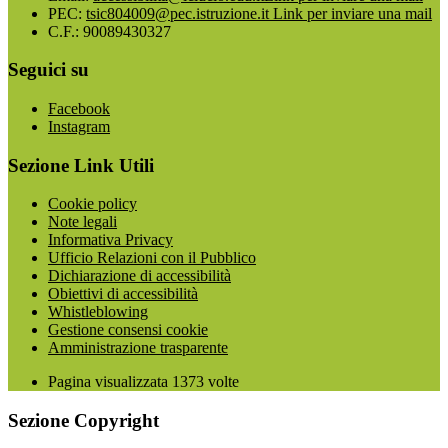
PEC:
tsic804009@pec.istruzione.it
Link per inviare una mail
C.F.: 90089430327
Seguici su
Facebook
Instagram
Sezione Link Utili
Cookie policy
Note legali
Informativa Privacy
Ufficio Relazioni con il Pubblico
Dichiarazione di accessibilità
Obiettivi di accessibilità
Whistleblowing
Gestione consensi cookie
Amministrazione trasparente
Pagina visualizzata
1373
volte
Sezione Copyright