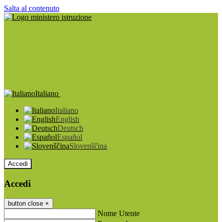
Salta al contenuto
Italiano
Italiano
English
Deutsch
Español
Slovenščina
Accedi
Accedi
button close
×
Nome Utente