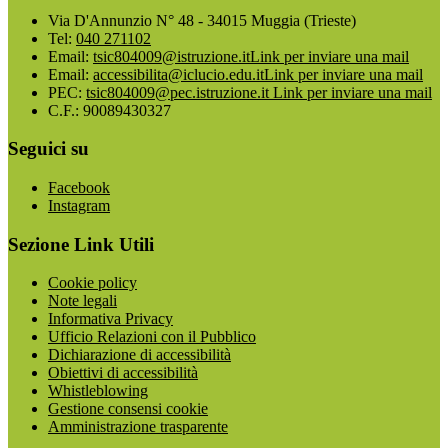
Via D'Annunzio N° 48 - 34015 Muggia (Trieste)
Tel:
040 271102
Email:
tsic804009@istruzione.it
Link per inviare una mail
Email:
accessibilita@iclucio.edu.it
Link per inviare una mail
PEC:
tsic804009@pec.istruzione.it
Link per inviare una mail
C.F.: 90089430327
Seguici su
Facebook
Instagram
Sezione Link Utili
Cookie policy
Note legali
Informativa Privacy
Ufficio Relazioni con il Pubblico
Dichiarazione di accessibilità
Obiettivi di accessibilità
Whistleblowing
Gestione consensi cookie
Amministrazione trasparente