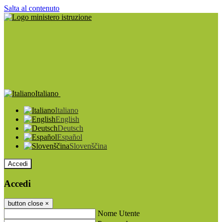
Salta al contenuto
Italiano
Italiano
English
Deutsch
Español
Slovenščina
Accedi
Accedi
button close
×
Nome Utente