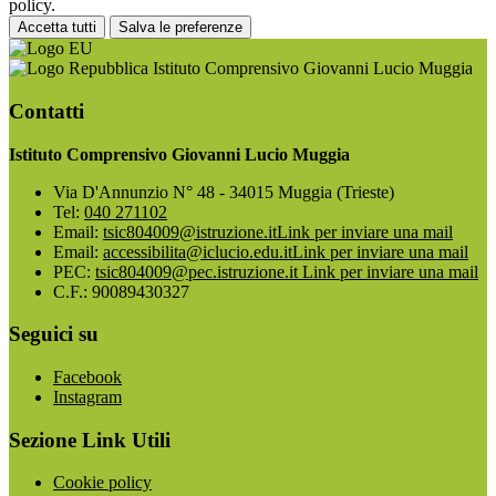
policy.
Accetta tutti
Salva le preferenze
Istituto Comprensivo Giovanni Lucio Muggia
Contatti
Istituto Comprensivo Giovanni Lucio Muggia
Via D'Annunzio N° 48 - 34015 Muggia (Trieste)
Tel:
040 271102
Email:
tsic804009@istruzione.it
Link per inviare una mail
Email:
accessibilita@iclucio.edu.it
Link per inviare una mail
PEC:
tsic804009@pec.istruzione.it
Link per inviare una mail
C.F.: 90089430327
Seguici su
Facebook
Instagram
Sezione Link Utili
Cookie policy