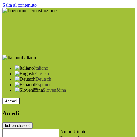
Salta al contenuto
Italiano
Italiano
English
Deutsch
Español
Slovenščina
Accedi
Accedi
button close
×
Nome Utente