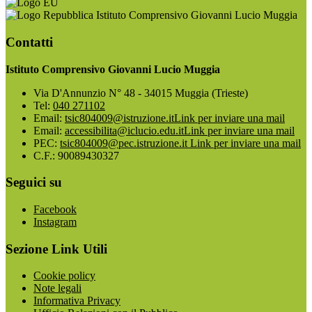
Istituto Comprensivo Giovanni Lucio Muggia
Contatti
Istituto Comprensivo Giovanni Lucio Muggia
Via D'Annunzio N° 48 - 34015 Muggia (Trieste)
Tel:
040 271102
Email:
tsic804009@istruzione.it
Link per inviare una mail
Email:
accessibilita@iclucio.edu.it
Link per inviare una mail
PEC:
tsic804009@pec.istruzione.it
Link per inviare una mail
C.F.: 90089430327
Seguici su
Facebook
Instagram
Sezione Link Utili
Cookie policy
Note legali
Informativa Privacy