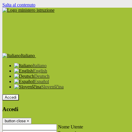
Salta al contenuto
Italiano
Italiano
English
Deutsch
Español
Slovenščina
Accedi
Accedi
button close
×
Nome Utente