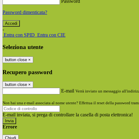
Password
Password dimenticata?
-
Entra con SPID
Entra con CIE
Seleziona utente
button close
×
Recupero password
button close
×
E-mail
Verrà inviato un messaggio all'indirizz
Non hai una e-mail associata al nome utente? Effettua il reset della password tram
E-mail inviata, si prega di controllare la casella di posta elettronica!
Errore
Chiudi