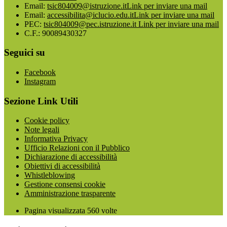
Email:
tsic804009@istruzione.it
Link per inviare una mail
Email:
accessibilita@iclucio.edu.it
Link per inviare una mail
PEC:
tsic804009@pec.istruzione.it
Link per inviare una mail
C.F.: 90089430327
Seguici su
Facebook
Instagram
Sezione Link Utili
Cookie policy
Note legali
Informativa Privacy
Ufficio Relazioni con il Pubblico
Dichiarazione di accessibilità
Obiettivi di accessibilità
Whistleblowing
Gestione consensi cookie
Amministrazione trasparente
Pagina visualizzata
560
volte