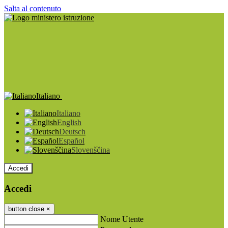
Salta al contenuto
Italiano
Italiano
English
Deutsch
Español
Slovenščina
Accedi
Accedi
button close
×
Nome Utente