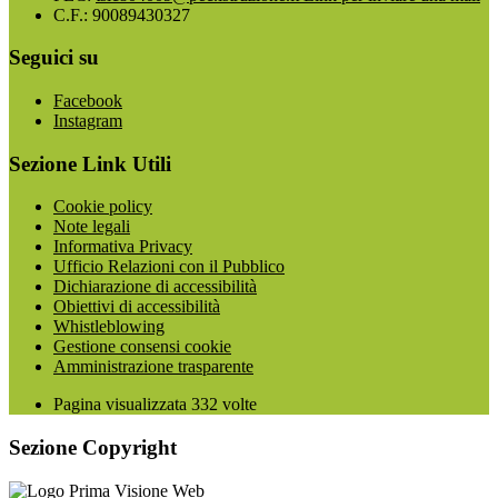
C.F.: 90089430327
Seguici su
Facebook
Instagram
Sezione Link Utili
Cookie policy
Note legali
Informativa Privacy
Ufficio Relazioni con il Pubblico
Dichiarazione di accessibilità
Obiettivi di accessibilità
Whistleblowing
Gestione consensi cookie
Amministrazione trasparente
Pagina visualizzata
332
volte
Sezione Copyright