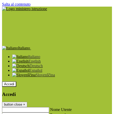
Salta al contenuto
Italiano
Italiano
English
Deutsch
Español
Slovenščina
Accedi
Accedi
button close
×
Nome Utente