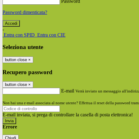
Password
Password dimenticata?
-
Entra con SPID
Entra con CIE
Seleziona utente
button close
×
Recupero password
button close
×
E-mail
Verrà inviato un messaggio all'indirizz
Non hai una e-mail associata al nome utente? Effettua il reset della password tram
E-mail inviata, si prega di controllare la casella di posta elettronica!
Errore
Chiudi