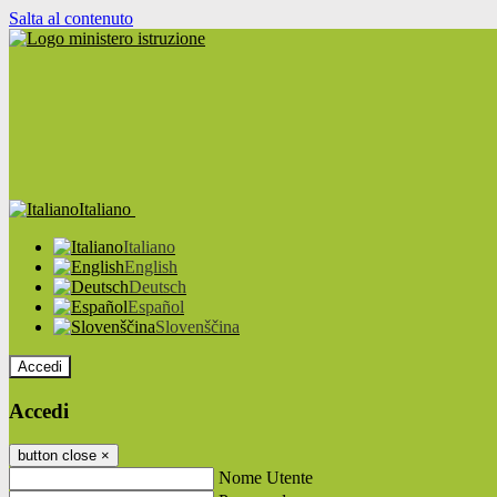
Salta al contenuto
Italiano
Italiano
English
Deutsch
Español
Slovenščina
Accedi
Accedi
button close
×
Nome Utente