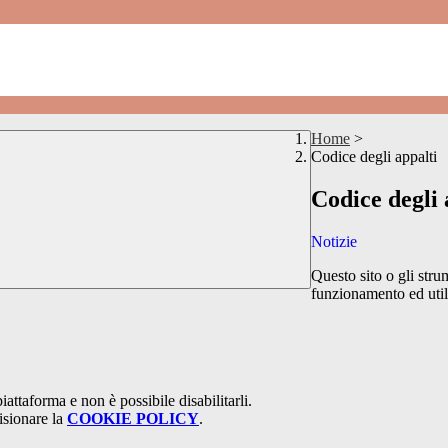
Home
>
Codice degli appalti
Codice degli 
Notizie
Questo sito o gli stru
funzionamento ed utili 
attaforma e non è possibile disabilitarli.
isionare la
COOKIE POLICY
.