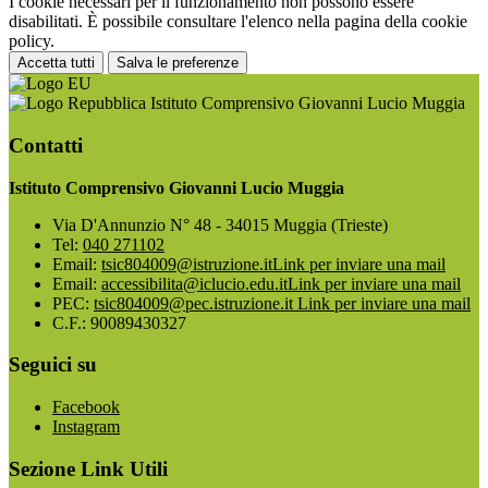
I cookie necessari per il funzionamento non possono essere
disabilitati. È possibile consultare l'elenco nella pagina della cookie
policy.
Accetta tutti
Salva le preferenze
Istituto Comprensivo Giovanni Lucio Muggia
Contatti
Istituto Comprensivo Giovanni Lucio Muggia
Via D'Annunzio N° 48 - 34015 Muggia (Trieste)
Tel:
040 271102
Email:
tsic804009@istruzione.it
Link per inviare una mail
Email:
accessibilita@iclucio.edu.it
Link per inviare una mail
PEC:
tsic804009@pec.istruzione.it
Link per inviare una mail
C.F.: 90089430327
Seguici su
Facebook
Instagram
Sezione Link Utili