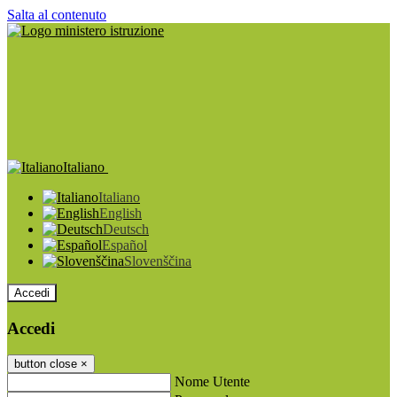
Salta al contenuto
Italiano
Italiano
English
Deutsch
Español
Slovenščina
Accedi
Accedi
button close
×
Nome Utente